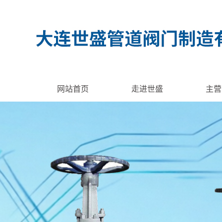
网站首页
走进世盛
主营
公司简介