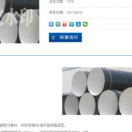
点击次数：
7478
发布日期：
2017/06/19
管为基材，内外热熔PE或环氧树脂成型。