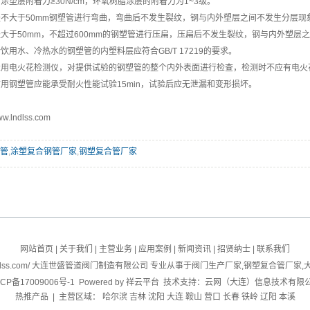
塑层附着力≥30N/cm，环氧树脂涂层的附着力为1~3级。
不大于50mm钢塑管进行弯曲，弯曲后不发生裂纹，钢与内外塑层之间不发生分层现
大于50mm，不超过600mm的钢塑管进行压扁，压扁后不发生裂纹，钢与内外塑层
用水、冷热水的钢塑管的内塑料层应符合GB/T 17219的要求。
用电火花检测仪，对提供试验的钢塑管的整个内外表面进行检查，检测时不应有电火
用钢塑管应能承受耐火性能试验15min，试验后应无泄漏和变形损坏。
w.lndlss.com
管
,
涂塑复合钢管厂家
,
钢塑复合管厂家
网站首页
|
关于我们
|
主营业务
|
应用案例
|
新闻资讯
|
招贤纳士
|
联系我们
/www.lndlss.com/ 大连世盛管道阀门制造有限公司 专业从事于
阀门生产厂家
,
钢塑复合管厂家
,
CP备17009006号-1
Powered by
祥云平台
技术支持：
云网（大连）信息技术有限
热推产品
| 主营区域：
哈尔滨
吉林
沈阳
大连
鞍山
营口
长春
铁岭
辽阳
本溪